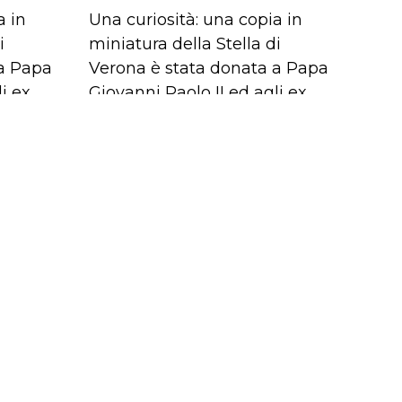
a in
Una curiosità: una copia in
i
miniatura della Stella di
 a Papa
Verona è stata donata a Papa
i ex
Giovanni Paolo II ed agli ex
Presidenti Gorbaciov e
Reagan.