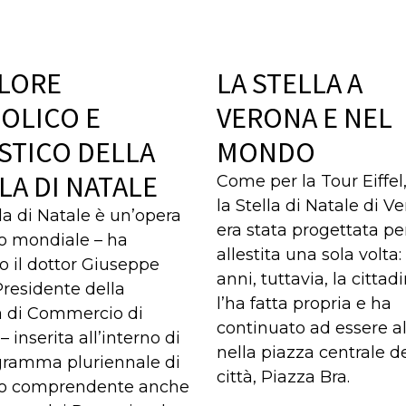
ALORE
LA STELLA A
OLICO E
VERONA E NEL
STICO DELLA
MONDO
LA DI NATALE
Come per la Tour Eiffel
la Stella di Natale di V
lla di Natale è un’opera
era stata progettata pe
evo mondiale – ha
allestita una sola volta:
o il dottor Giuseppe
anni, tuttavia, la citta
 Presidente della
l’ha fatta propria e ha
 di Commercio di
continuato ad essere al
 inserita all’interno di
nella piazza centrale de
gramma pluriennale di
città, Piazza Bra.
po comprendente anche