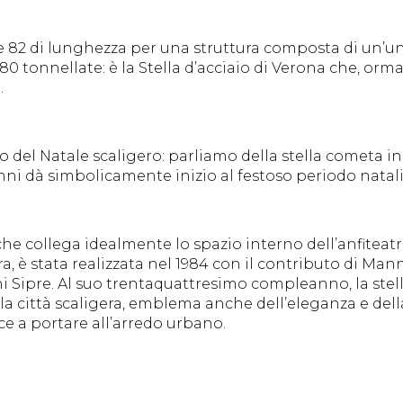
 e 82 di lunghezza per una struttura composta di un’uni
80 tonnellate: è la Stella d’acciaio di Verona che, orma
.
lo del Natale scaligero: parliamo della stella cometa in
ni dà simbolicamente inizio al festoso periodo natali
a che collega idealmente lo spazio interno dell’anfitea
a, è stata realizzata nel 1984 con il contributo di Man
i Sipre. Al suo trentaquattresimo compleanno, la stell
la città scaligera, emblema anche dell’eleganza e dell
sce a portare all’arredo urbano.