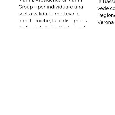
la Rass
Group – per individuare una
vede co
scelta valida. Io mettevo le
Regione
idee tecniche, lui il disegno. La
Verona
Stella della Notte Santa è nata
un’oper
così, con la scelta di un’unica
trent’a
grande trave saldata,
duratu
superando tutte le difficoltà
sul terr
che comportano le lavorazioni
l’afflue
non lineari”.
Nord Ita
Germani
dalla Fr