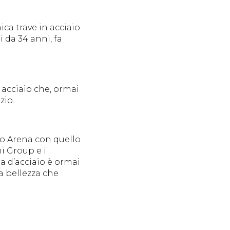
ca trave in acciaio
i da 34 anni, fa
 acciaio che, ormai
zio.
tro Arena con quello
ni Group e i
a d’acciaio è ormai
a bellezza che