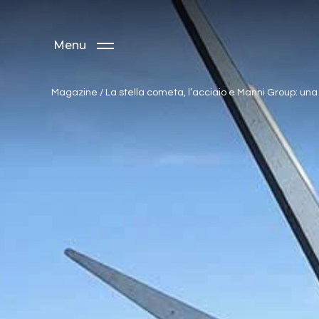
Menu
Magazine
/
La stella cometa, l’acciaio e Manni Group: una