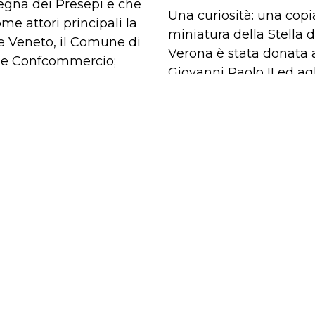
egna dei Presepi e che
Una curiosità: una copi
me attori principali la
miniatura della Stella d
 Veneto, il Comune di
Verona è stata donata
 e Confcommercio;
Giovanni Paolo II ed agl
a, ancora, che da più di
Presidenti Gorbaciov e
nni porta notevoli e
Reagan.
re ricadute economiche
itorio, favorendo
nza turistica da tutto il
lia, dall’Austria, dalla
a, dalla Spagna e
ancia”.