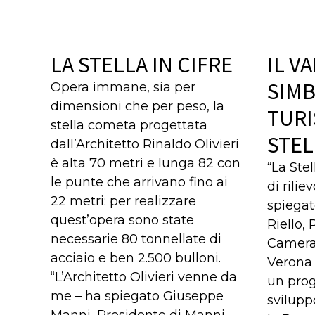
LA STELLA IN CIFRE
IL V
SIMB
Opera immane, sia per
dimensioni che per peso, la
TURI
stella cometa progettata
STEL
dall’Architetto Rinaldo Olivieri
è alta 70 metri e lunga 82 con
“La Ste
le punte che arrivano fino ai
di rili
22 metri: per realizzare
spiegat
quest’opera sono state
Riello,
necessarie 80 tonnellate di
Camera
acciaio e ben 2.500 bulloni.
Verona –
“L’Architetto Olivieri venne da
un pro
me – ha spiegato Giuseppe
svilup
Manni, Presidente di Manni